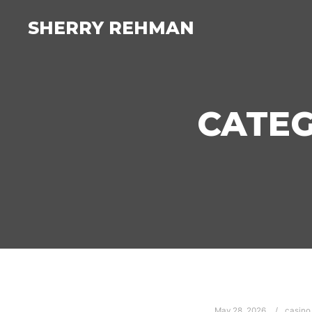
SHERRY REHMAN
CATEG
May 28, 2026
casino