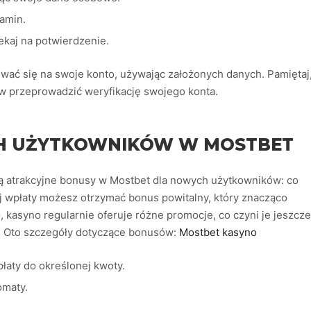
lamin.
zekaj na potwierdzenie.
wać się na swoje konto, używając założonych danych. Pamiętaj
 przeprowadzić weryfikację swojego konta.
H UŻYTKOWNIKÓW W MOSTBET
ą atrakcyjne bonusy w Mostbet dla nowych użytkowników: co
 wpłaty możesz otrzymać bonus powitalny, który znacząco
 kasyno regularnie oferuje różne promocje, co czyni je jeszcze
y. Oto szczegóły dotyczące bonusów:
Mostbet kasyno
łaty do określonej kwoty.
omaty.