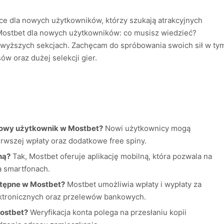
e dla nowych użytkowników, którzy szukają atrakcyjnych
Mostbet dla nowych użytkowników: co musisz wiedzieć?
owyższych sekcjach. Zachęcam do spróbowania swoich sił w ty
w oraz dużej selekcji gier.
nowy użytkownik w Mostbet?
Nowi użytkownicy mogą
rwszej wpłaty oraz dodatkowe free spiny.
ną?
Tak, Mostbet oferuje aplikację mobilną, która pozwala na
a smartfonach.
stępne w Mostbet?
Mostbet umożliwia wpłaty i wypłaty za
ektronicznych oraz przelewów bankowych.
Mostbet?
Weryfikacja konta polega na przesłaniu kopii