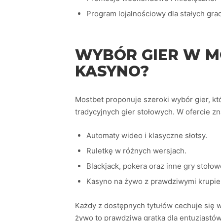
Program lojalnościowy dla stałych gra
WYBÓR GIER W M
KASYNO?
Mostbet proponuje szeroki wybór gier, k
tradycyjnych gier stołowych. W ofercie zn
Automaty wideo i klasyczne słotsy.
Ruletkę w różnych wersjach.
Blackjack, pokera oraz inne gry stołow
Kasyno na żywo z prawdziwymi krupie
Każdy z dostępnych tytułów cechuje się w
żywo to prawdziwa gratka dla entuzjastó