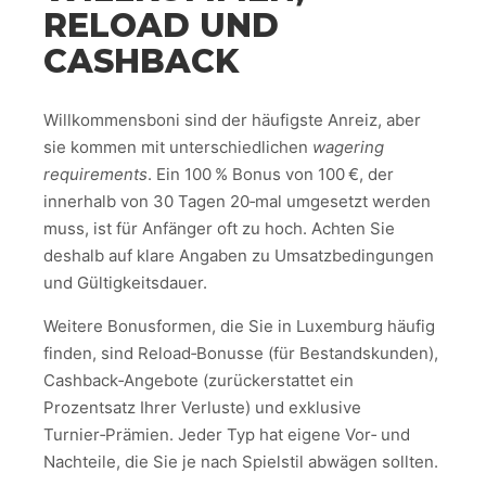
RELOAD UND
CASHBACK
Willkommensboni sind der häufigste Anreiz, aber
sie kommen mit unterschiedlichen
wagering
requirements
. Ein 100 % Bonus von 100 €, der
innerhalb von 30 Tagen 20‑mal umgesetzt werden
muss, ist für Anfänger oft zu hoch. Achten Sie
deshalb auf klare Angaben zu Umsatzbedingungen
und Gültigkeitsdauer.
Weitere Bonusformen, die Sie in Luxemburg häufig
finden, sind Reload‑Bonusse (für Bestandskunden),
Cashback‑Angebote (zurückerstattet ein
Prozentsatz Ihrer Verluste) und exklusive
Turnier‑Prämien. Jeder Typ hat eigene Vor‑ und
Nachteile, die Sie je nach Spielstil abwägen sollten.