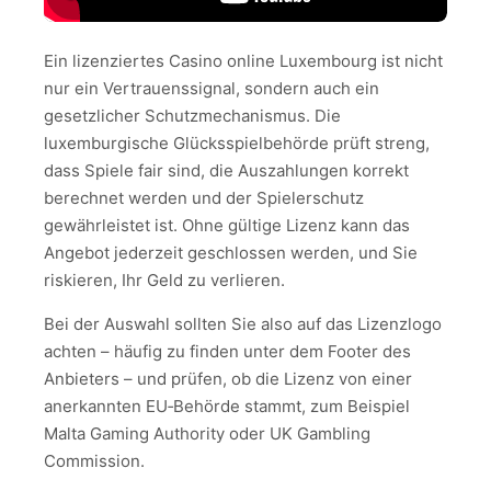
Ein lizenziertes Casino online Luxembourg ist nicht
nur ein Vertrauenssignal, sondern auch ein
gesetzlicher Schutzmechanismus. Die
luxemburgische Glücksspielbehörde prüft streng,
dass Spiele fair sind, die Auszahlungen korrekt
berechnet werden und der Spielerschutz
gewährleistet ist. Ohne gültige Lizenz kann das
Angebot jederzeit geschlossen werden, und Sie
riskieren, Ihr Geld zu verlieren.
Bei der Auswahl sollten Sie also auf das Lizenzlogo
achten – häufig zu finden unter dem Footer des
Anbieters – und prüfen, ob die Lizenz von einer
anerkannten EU‑Behörde stammt, zum Beispiel
Malta Gaming Authority oder UK Gambling
Commission.