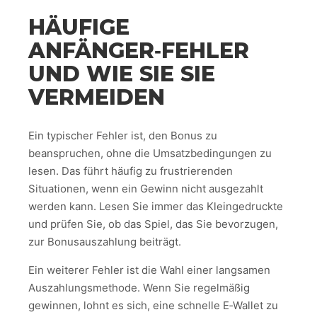
HÄUFIGE
ANFÄNGER‑FEHLER
UND WIE SIE SIE
VERMEIDEN
Ein typischer Fehler ist, den Bonus zu
beanspruchen, ohne die Umsatzbedingungen zu
lesen. Das führt häufig zu frustrierenden
Situationen, wenn ein Gewinn nicht ausgezahlt
werden kann. Lesen Sie immer das Kleingedruckte
und prüfen Sie, ob das Spiel, das Sie bevorzugen,
zur Bonusauszahlung beiträgt.
Ein weiterer Fehler ist die Wahl einer langsamen
Auszahlungsmethode. Wenn Sie regelmäßig
gewinnen, lohnt es sich, eine schnelle E‑Wallet zu