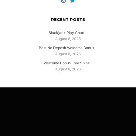
RECENT POSTS
Blackjack Play Chart
August 8, 2026
Best No Deposit Welcome Bonus
August 8, 2026
Welcome Bonus Free Spins
August 8, 2026