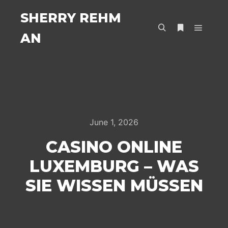
SHERRY REHM
AN
Main m
Search
More info
June 1, 2026
CASINO ONLINE
LUXEMBURG – WAS
SIE WISSEN MÜSSEN