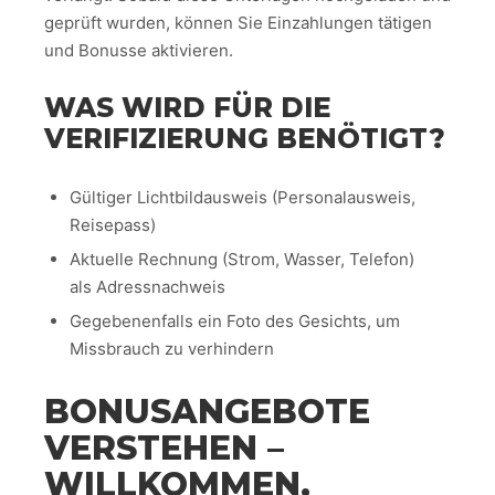
geprüft wurden, können Sie Einzahlungen tätigen
und Bonusse aktivieren.
WAS WIRD FÜR DIE
VERIFIZIERUNG BENÖTIGT?
Gültiger Lichtbildausweis (Personalausweis,
Reisepass)
Aktuelle Rechnung (Strom, Wasser, Telefon)
als Adressnachweis
Gegebenenfalls ein Foto des Gesichts, um
Missbrauch zu verhindern
BONUSANGEBOTE
VERSTEHEN –
WILLKOMMEN,