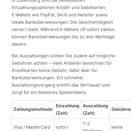
In Luxemburg sind die beliebtesten
Einzahlungsoptionen Kredit‑ und Debitkarten,
E‑Wallets wie PayPal, Skrill und Neteller sowie
lokale Banküberweisungen. Die Geschwindigkeit
variiert stark: Während E‑Wallets oft sofort zahlen,
können Banküberweisungen bis zu drei Werktage
dauern.
Bei Auszahlungen sollten Sie zudem auf mögliche
Gebühren achten – viele Anbieter berechnen für
Kreditkarten keine Gebühr, dafür aber für
Banküberweisungen. Ein schneller
Auszahlungsvorgang erhöht das Vertrauen und
sorgt für ein besseres Spielerlebnis.
Einzahlung
Auszahlung
Zahlungsmethode
Gebühre
(Zeit)
(Zeit)
1–2
Visa / MasterCard
sofort
keine
Werktage