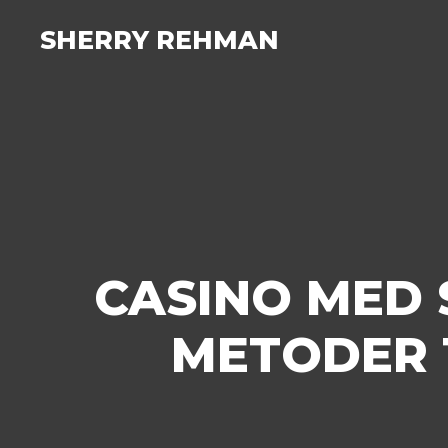
SHERRY REHMAN
CASINO MED 
METODER 