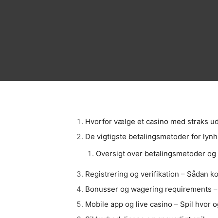
Hvorfor vælge et casino med straks ud
De vigtigste betalingsmetoder for lynh
Oversigt over betalingsmetoder og 
Registrering og verifikation – Sådan k
Bonusser og wagering requirements 
Mobile app og live casino – Spil hvor o