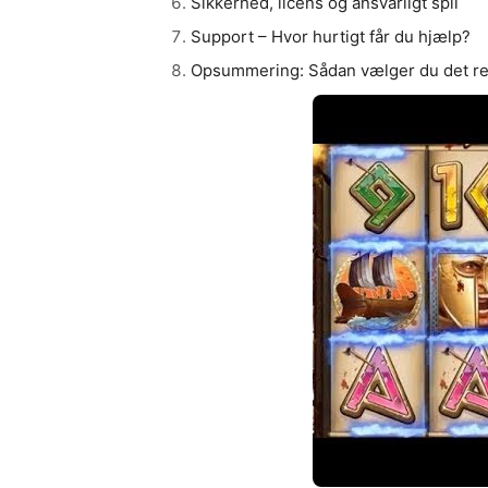
Sikkerhed, licens og ansvarligt spil
Support – Hvor hurtigt får du hjælp?
Opsummering: Sådan vælger du det ret