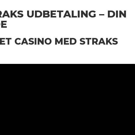
AKS UDBETALING – DIN
DE
ET CASINO MED STRAKS