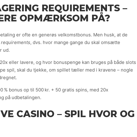
GERING REQUIREMENTS –
VÆRE OPMÆRKSOM PÅ?
betaling er ofte en generøs velkomstbonus. Men husk, at de
 requirements
, dvs. hvor mange gange du skal omsætte
r ud.
20x eller lavere, og hvor bonuspenge kan bruges på både slots
ype spil, skal du tjekke, om spillet tæller med i kravene – nogle
dregnet.
 % bonus op til 500 kr. + 50 gratis spins, med 20x
g på udbetalingen.
VE CASINO – SPIL HVOR OG