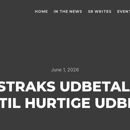
HOME
IN THE NEWS
SR WRITES
EVEN
June 1, 2026
STRAKS UDBETALI
TIL HURTIGE UDB