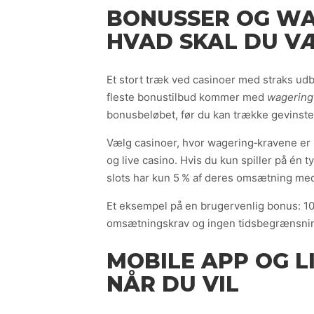
BONUSSER OG WA
HVAD SKAL DU 
Et stort træk ved casinoer med straks ud
fleste bonustilbud kommer med
wagering
bonusbeløbet, før du kan trække gevinste
Vælg casinoer, hvor wagering‑kravene er 
og live casino. Hvis du kun spiller på én t
slots har kun 5 % af deres omsætning me
Et eksempel på en brugervenlig bonus: 100
omsætningskrav og ingen tidsbegrænsnin
MOBILE APP OG LI
NÅR DU VIL