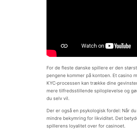
For de fleste danske spillere er den størst
pengene kommer på kontoen. Et casino med
KYC‑processen kan trække dine gevinster i
mere tilfredsstillende spiloplevelse og g
du selv vil.
Der er også en psykologisk fordel: Når d
mindre bekymring for likviditet. Det betyd
spillerens loyalitet over for casinoet.