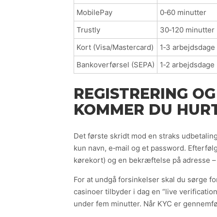
MobilePay
0‑60 minutter
Trustly
30‑120 minutter
Kort (Visa/Mastercard)
1‑3 arbejdsdage
Bankoverførsel (SEPA)
1‑2 arbejdsdage
REGISTRERING OG
KOMMER DU HURT
Det første skridt mod en straks udbetalin
kun navn, e‑mail og et password. Efterfølg
kørekort) og en bekræftelse på adresse – 
For at undgå forsinkelser skal du sørge fo
casinoer tilbyder i dag en “live verificati
under fem minutter. Når KYC er gennemført