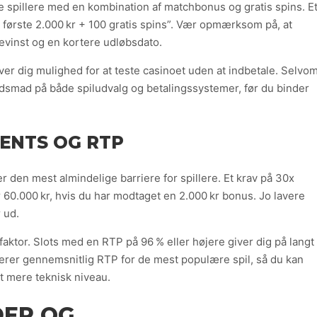
e spillere med en kombination af matchbonus og gratis spins. E
 første 2.000 kr + 100 gratis spins”. Vær opmærksom på, at
gevinst og en kortere udløbsdato.
er dig mulighed for at teste casinoet uden at indbetale. Selvo
håndsmad på både spiludvalg og betalingssystemer, før du binder
ENTS OG RTP
den mest almindelige barriere for spillere. Et krav på 30x
r 60.000 kr, hvis du har modtaget en 2.000 kr bonus. Jo lavere
 ud.
faktor. Slots med en RTP på 96 % eller højere giver dig på langt
rer gennemsnitlig RTP for de mest populære spil, så du kan
t mere teknisk niveau.
ER OG