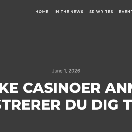
HOME
IN THE NEWS
SR WRITES
EVEN
June 1, 2026
E CASINOER AN
TRERER DU DIG T