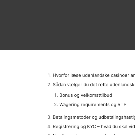
Hvorfor læse udenlandske casinoer a
Sådan vælger du det rette udenlandsk
Bonus og velkomsttilbud
Wagering requirements og RTP
Betalingsmetoder og udbetalingshast
Registrering og KYC – hvad du skal vi