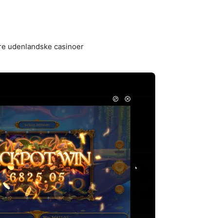
e udenlandske casinoer