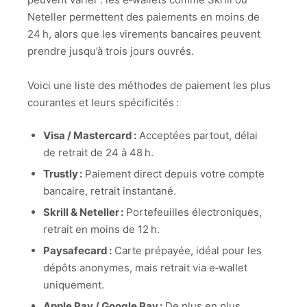
Neteller permettent des paiements en moins de
24 h, alors que les virements bancaires peuvent
prendre jusqu’à trois jours ouvrés.
Voici une liste des méthodes de paiement les plus
courantes et leurs spécificités :
Visa / Mastercard :
Acceptées partout, délai
de retrait de 24 à 48 h.
Trustly :
Paiement direct depuis votre compte
bancaire, retrait instantané.
Skrill & Neteller :
Portefeuilles électroniques,
retrait en moins de 12 h.
Paysafecard :
Carte prépayée, idéal pour les
dépôts anonymes, mais retrait via e‑wallet
uniquement.
Apple Pay / Google Pay :
De plus en plus