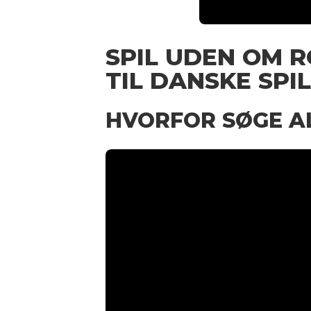
SPIL UDEN OM R
TIL DANSKE SPI
HVORFOR SØGE AL