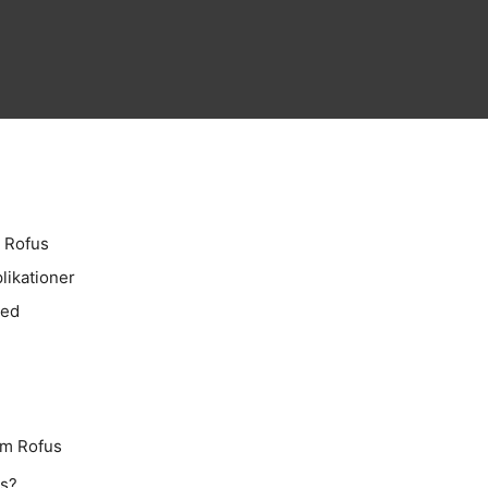
n Rofus
likationer
med
om Rofus
us?