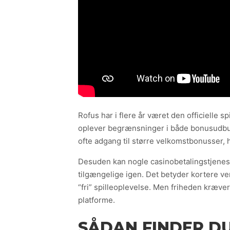
Rofus har i flere år været den officielle 
oplever begrænsninger i både bonusudbud
ofte adgang til større velkomstbonusser, h
Desuden kan nogle casinobetalingstjeneste
tilgængelige igen. Det betyder kortere v
“fri” spilleoplevelse. Men friheden kræver
platforme.
SÅDAN FINDER DU