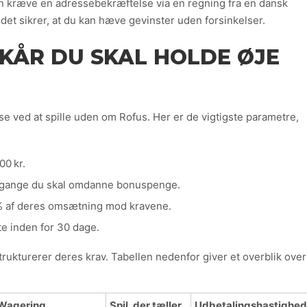
 kræve en adressebekræftelse via en regning fra en dansk
n det sikrer, at du kan hæve gevinster uden forsinkelser.
KÅR DU SKAL HOLDE ØJE
se ved at spille uden om Rofus. Her er de vigtigste parametre,
00 kr.
 gange du skal omdanne bonuspenge.
0 % af deres omsætning mod kravene.
e inden for 30 dage.
trukturerer deres krav. Tabellen nedenfor giver et overblik over
Wagering
Spil, der tæller
Udbetalingshastighed