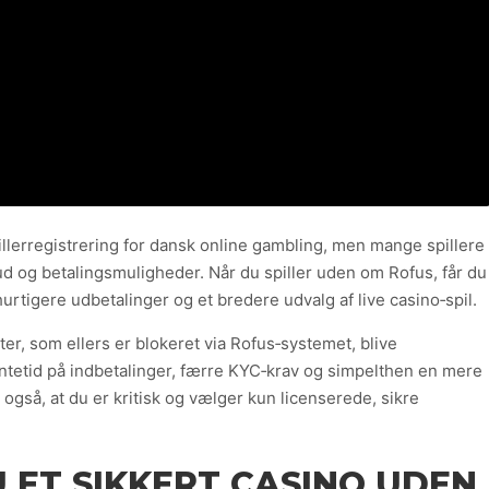
spillerregistrering for dansk online gambling, men mange spillere
 og betalingsmuligheder. Når du spiller uden om Rofus, får du
urtigere udbetalinger og et bredere udvalg af live casino‑spil.
r, som ellers er blokeret via Rofus‑systemet, blive
entetid på indbetalinger, færre KYC‑krav og simpelthen en mere
 også, at du er kritisk og vælger kun licenserede, sikre
 ET SIKKERT CASINO UDEN