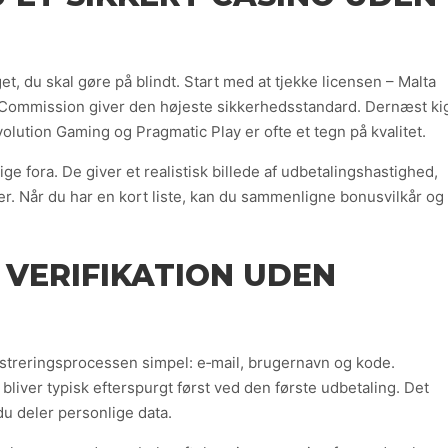
t, du skal gøre på blindt. Start med at tjekke licensen – Malta
Commission giver den højeste sikkerhedsstandard. Dernæst ki
lution Gaming og Pragmatic Play er ofte et tegn på kvalitet.
fora. De giver et realistisk billede af udbetalingshastighed,
r. Når du har en kort liste, kan du sammenligne bonusvilkår og
 VERIFIKATION UDEN
istreringsprocessen simpel: e‑mail, brugernavn og kode.
liver typisk efterspurgt først ved den første udbetaling. Det
 du deler personlige data.