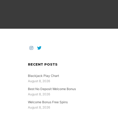
RECENT POSTS
Blackjack Play Chart
August 8, 2026
Best No Deposit Welcome Bonus
August 8, 2026
Welcome Bonus Free Spins
August 8, 2026