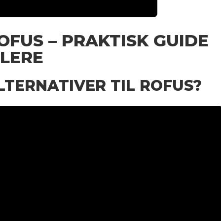
OFUS – PRAKTISK GUIDE
LLERE
TERNATIVER TIL ROFUS?