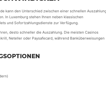
ode kann den Unterschied zwischen einer schnellen Auszahlun
n. In Luxemburg stehen Ihnen neben klassischen
ts und Sofortzahlungsdienste zur Verfügung.
fahren, desto schneller die Auszahlung. Die meisten Casinos
Skrill, Neteller oder Paysafecard, während Banküberweisungen
NGSOPTIONEN
dern)