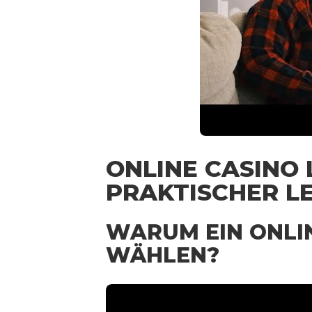
ONLINE CASINO
PRAKTISCHER LE
WARUM EIN ONLI
WÄHLEN?