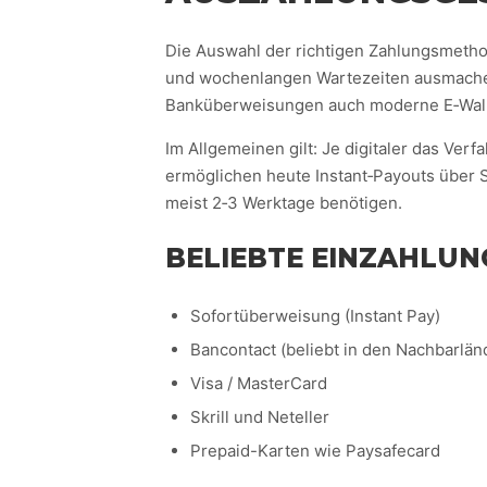
Die Auswahl der richtigen Zahlungsmeth
und wochenlangen Wartezeiten ausmache
Banküberweisungen auch moderne E‑Walle
Im Allgemeinen gilt: Je digitaler das Ver
ermöglichen heute Instant‑Payouts über 
meist 2‑3 Werktage benötigen.
BELIEBTE EINZAHLU
Sofortüberweisung (Instant Pay)
Bancontact (beliebt in den Nachbarlän
Visa / MasterCard
Skrill und Neteller
Prepaid-Karten wie Paysafecard