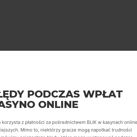
ŁĘDY PODCZAS WPŁAT
KASYNO ONLINE
 korzysta z płatności za pośrednictwem BLIK w kasynach online
iejszych. Mimo to, niektórzy gracze mogą napotkać trudności