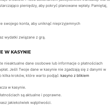
starczająco pieniędzy, aby pokryć planowane wpłaty. Pamiętaj,
e swojego konta, aby uniknąć nieprzyjemnych
az wydatki związane z grą.
E W KASYNIE
 że nieaktualne dane osobowe lub informacje o płatnościach
at. Jeśli Twoje dane w kasynie nie zgadzają się z danymi w
 kilka kroków, które warto podjąć:
kasyno z blikiem
acza w kasynie.
łatnościach są aktualne i poprawne.
 masz jakiekolwiek wątpliwości.