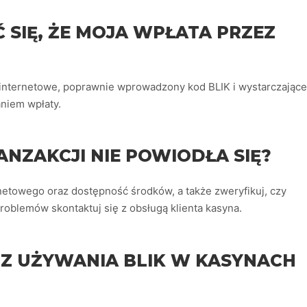
 SIĘ, ŻE MOJA WPŁATA PRZEZ
e internetowe, poprawnie wprowadzony kod BLIK i wystarczające
niem wpłaty.
RANZAKCJI NIE POWIODŁA SIĘ?
netowego oraz dostępność środków, a także zweryfikuj, czy
roblemów skontaktuj się z obsługą klienta kasyna.
I Z UŻYWANIA BLIK W KASYNACH