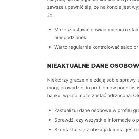
zawsze upewnić się, że na koncie jest wy
że:
Możesz ustawić powiadomienia o stani
niespodzianek.
Warto regularnie kontrolować saldo or
NIEAKTUALNE DANE OSOBOW
Niektórzy gracze nie zdają sobie sprawy,
mogą prowadzić do problemów podczas wpł
banku, wpłata może zostać odrzucona. Oto
Zaktualizuj dane osobowe w profilu gr
Sprawdź, czy wszystkie informacje o p
Skontaktuj się z obsługą klienta, jeśli