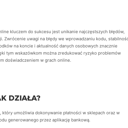
line kluczem do sukcesu jest unikanie najczęstszych błędów,
ji. Zwrócenie uwagi na błędy we wprowadzaniu kodu, stabilnoś
rodków na koncie i aktualność danych osobowych znacznie
zięki tym wskazówkom można zredukować ryzyko problemów
ym doświadczeniem w grach online.
JAK DZIAŁA?
h, który umożliwia dokonywanie płatności w sklepach oraz w
odu generowanego przez aplikację bankową.