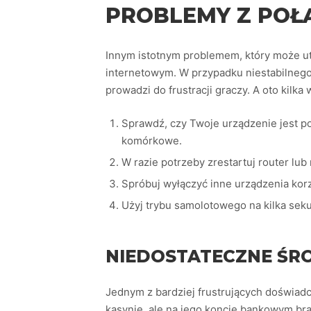
PROBLEMY Z POŁ
Innym istotnym problemem, który może utr
internetowym. W przypadku niestabilnego 
prowadzi do frustracji graczy. A oto kilk
Sprawdź, czy Twoje urządzenie jest po
komórkowe.
W razie potrzeby zrestartuj router lu
Spróbuj wyłączyć inne urządzenia korzy
Użyj trybu samolotowego na kilka sek
NIEDOSTATECZNE ŚRO
Jednym z bardziej frustrujących doświadc
kasynie, ale na jego koncie bankowym bra