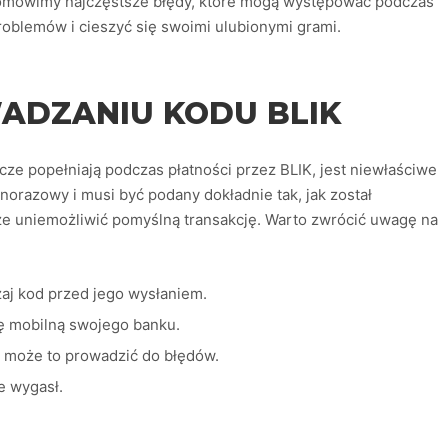
 omówimy najczęstsze błędy, które mogą występować podczas
roblemów i cieszyć się swoimi ulubionymi grami.
ADZANIU KODU BLIK
cze popełniają podczas płatności przez BLIK, jest niewłaściwe
norazowy i musi być podany dokładnie tak, jak został
 uniemożliwić pomyślną transakcję. Warto zwrócić uwagę na
aj kod przed jego wysłaniem.
ję mobilną swojego banku.
aż może to prowadzić do błędów.
e wygasł.