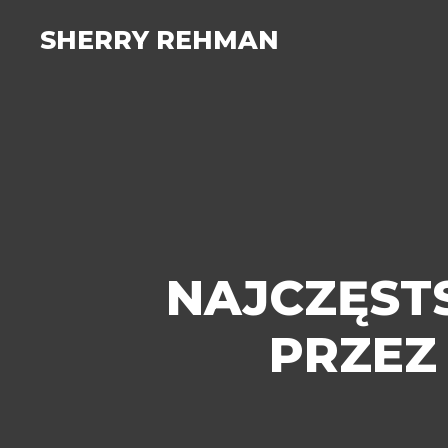
SHERRY REHMAN
NAJCZĘST
PRZEZ