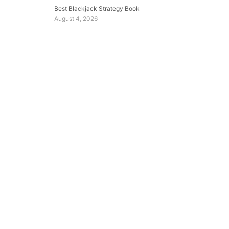
Best Blackjack Strategy Book
August 4, 2026