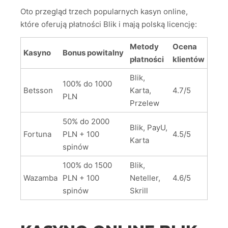
Oto przegląd trzech popularnych kasyn online,
które oferują płatności Blik i mają polską licencję:
Metody
Ocena
Kasyno
Bonus powitalny
płatności
klientów
Blik,
100% do 1000
Betsson
Karta,
4.7/5
PLN
Przelew
50% do 2000
Blik, PayU,
Fortuna
PLN + 100
4.5/5
Karta
spinów
100% do 1500
Blik,
Wazamba
PLN + 100
Neteller,
4.6/5
spinów
Skrill