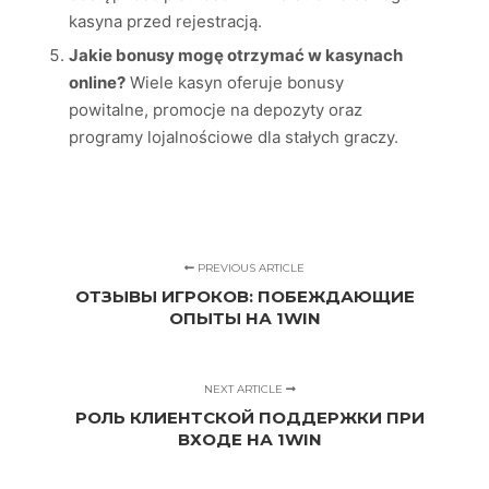
kasyna przed rejestracją.
Jakie bonusy mogę otrzymać w kasynach
online?
Wiele kasyn oferuje bonusy
powitalne, promocje na depozyty oraz
programy lojalnościowe dla stałych graczy.
PREVIOUS ARTICLE
ОТЗЫВЫ ИГРОКОВ: ПОБЕЖДАЮЩИЕ
ОПЫТЫ НА 1WIN
NEXT ARTICLE
РОЛЬ КЛИЕНТСКОЙ ПОДДЕРЖКИ ПРИ
ВХОДЕ НА 1WIN