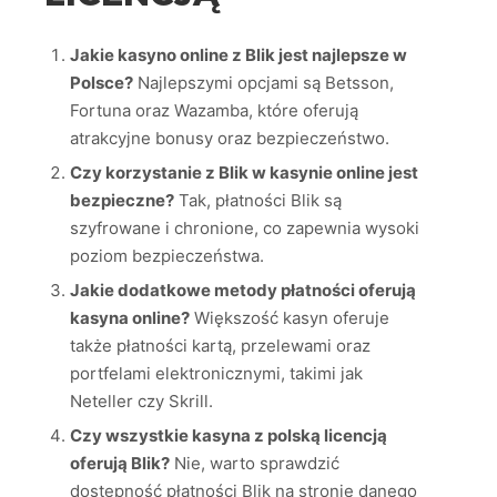
Jakie kasyno online z Blik jest najlepsze w
Polsce?
Najlepszymi opcjami są Betsson,
Fortuna oraz Wazamba, które oferują
atrakcyjne bonusy oraz bezpieczeństwo.
Czy korzystanie z Blik w kasynie online jest
bezpieczne?
Tak, płatności Blik są
szyfrowane i chronione, co zapewnia wysoki
poziom bezpieczeństwa.
Jakie dodatkowe metody płatności oferują
kasyna online?
Większość kasyn oferuje
także płatności kartą, przelewami oraz
portfelami elektronicznymi, takimi jak
Neteller czy Skrill.
Czy wszystkie kasyna z polską licencją
oferują Blik?
Nie, warto sprawdzić
dostępność płatności Blik na stronie danego