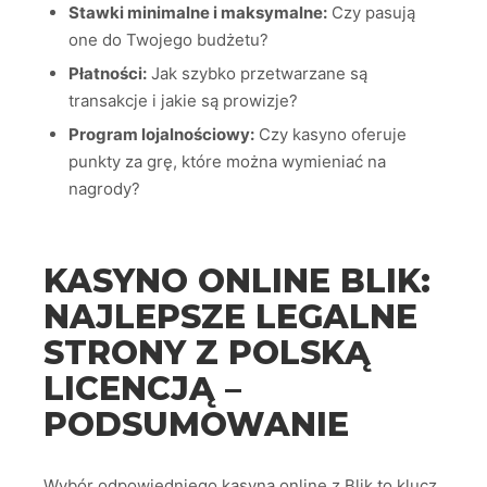
Stawki minimalne i maksymalne:
Czy pasują
one do Twojego budżetu?
Płatności:
Jak szybko przetwarzane są
transakcje i jakie są prowizje?
Program lojalnościowy:
Czy kasyno oferuje
punkty za grę, które można wymieniać na
nagrody?
KASYNO ONLINE BLIK:
NAJLEPSZE LEGALNE
STRONY Z POLSKĄ
LICENCJĄ –
PODSUMOWANIE
Wybór odpowiedniego kasyna online z Blik to klucz