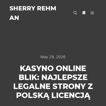
SHERRY REHM
AN
Main m
Search
More info
May 29, 2026
KASYNO ONLINE
BLIK: NAJLEPSZE
LEGALNE STRONY Z
POLSKĄ LICENCJĄ