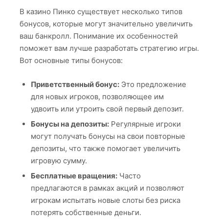
В казино Пинко существует несколько типов
бонусов, которые могут значительно увеличить
ваш банкролл. Понимание их особенностей
поможет вам лучше разработать стратегию игры.
Вот основные типы бонусов:
Приветственный бонус:
Это предложение
для новых игроков, позволяющее им
удвоить или утроить свой первый депозит.
Бонусы на депозиты:
Регулярные игроки
могут получать бонусы на свои повторные
депозиты, что также помогает увеличить
игровую сумму.
Бесплатные вращения:
Часто
предлагаются в рамках акций и позволяют
игрокам испытать новые слоты без риска
потерять собственные деньги.