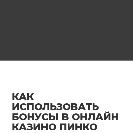
КАК
ИСПОЛЬЗОВАТЬ
БОНУСЫ В ОНЛАЙН
КАЗИНО ПИНКО