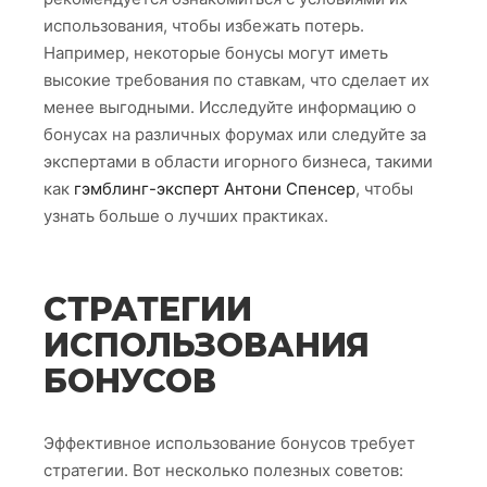
использования, чтобы избежать потерь.
Например, некоторые бонусы могут иметь
высокие требования по ставкам, что сделает их
менее выгодными. Исследуйте информацию о
бонусах на различных форумах или следуйте за
экспертами в области игорного бизнеса, такими
как
гэмблинг-эксперт Антони Спенсер
, чтобы
узнать больше о лучших практиках.
СТРАТЕГИИ
ИСПОЛЬЗОВАНИЯ
БОНУСОВ
Эффективное использование бонусов требует
стратегии. Вот несколько полезных советов: