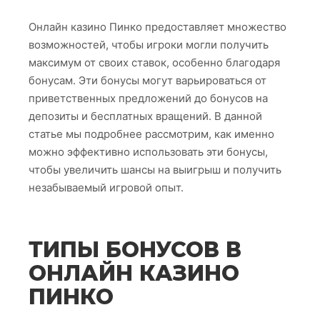
Онлайн казино Пинко предоставляет множество
возможностей, чтобы игроки могли получить
максимум от своих ставок, особенно благодаря
бонусам. Эти бонусы могут варьироваться от
приветственных предложений до бонусов на
депозиты и бесплатных вращений. В данной
статье мы подробнее рассмотрим, как именно
можно эффективно использовать эти бонусы,
чтобы увеличить шансы на выигрыш и получить
незабываемый игровой опыт.
ТИПЫ БОНУСОВ В
ОНЛАЙН КАЗИНО
ПИНКО