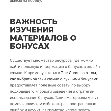
шансы на победу.
ВАЖНОСТЬ
ИЗУЧЕНИЯ
МАТЕРИАЛОВ О
БОНУСАХ
Существует множество ресурсов, где можно
найти полезную информацию о бонусах в онлайн
казино. К примеру, статья в
The Guardian о том,
как выбрать онлайн казино с лучшими бонусами
предоставляет полезные советы по выбору
подходящего игрового заведения и стратегии
использования бонусов. Такие материалы могут
помочь новичкам избежать распространенных
ошибок и научиться грамотно использовать