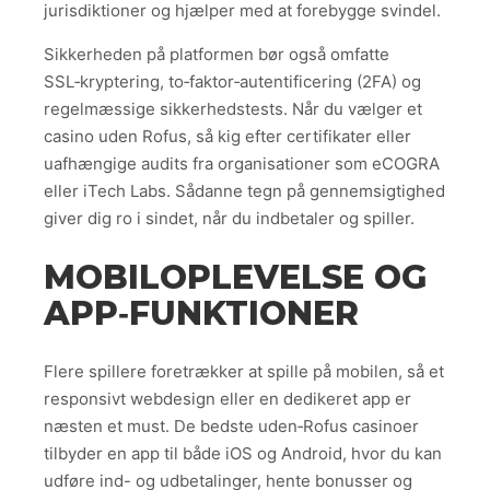
jurisdiktioner og hjælper med at forebygge svindel.
Sikkerheden på platformen bør også omfatte
SSL‑kryptering, to‑faktor‑autentificering (2FA) og
regelmæssige sikkerhedstests. Når du vælger et
casino uden Rofus, så kig efter certifikater eller
uafhængige audits fra organisationer som eCOGRA
eller iTech Labs. Sådanne tegn på gennemsigtighed
giver dig ro i sindet, når du indbetaler og spiller.
MOBILOPLEVELSE OG
APP‑FUNKTIONER
Flere spillere foretrækker at spille på mobilen, så et
responsivt webdesign eller en dedikeret app er
næsten et must. De bedste uden‑Rofus casinoer
tilbyder en app til både iOS og Android, hvor du kan
udføre ind- og udbetalinger, hente bonusser og