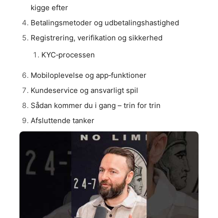
kigge efter
Betalingsmetoder og udbetalingshastighed
Registrering, verifikation og sikkerhed
KYC‑processen
Mobiloplevelse og app‑funktioner
Kundeservice og ansvarligt spil
Sådan kommer du i gang – trin for trin
Afsluttende tanker