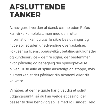
AFSLUTTENDE
TANKER
At navigere i verden af dansk casino uden Rofus
kan virke komplekst, men med den rette
information kan du træffe sikre beslutninger og
nyde spillet uden unødvendige overraskelser.
Fokusér på licens, bonusvilkår, betalingsmuligheder
og kundeservice – de fire søjler, der bestemmer,
hvor pålidelig og behagelig din spilleoplevelse
bliver. Husk altid at spille ansvarligt og stoppe, hvis
du mærker, at det påvirker din økonomi eller dit
velvære.
Vi håber, at denne guide har givet dig et solidt
udgangspunkt, så du kan vælge et casino, der
passer til dine behov og spille med ro i sindet. Held