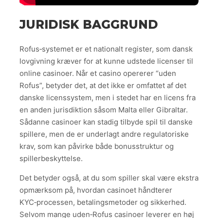
JURIDISK BAGGRUND
Rofus‑systemet er et nationalt register, som dansk
lovgivning kræver for at kunne udstede licenser til
online casinoer. Når et casino opererer “uden
Rofus”, betyder det, at det ikke er omfattet af det
danske licenssystem, men i stedet har en licens fra
en anden jurisdiktion såsom Malta eller Gibraltar.
Sådanne casinoer kan stadig tilbyde spil til danske
spillere, men de er underlagt andre regulatoriske
krav, som kan påvirke både bonusstruktur og
spillerbeskyttelse.
Det betyder også, at du som spiller skal være ekstra
opmærksom på, hvordan casinoet håndterer
KYC‑processen, betalingsmetoder og sikkerhed.
Selvom mange uden‑Rofus casinoer leverer en høj