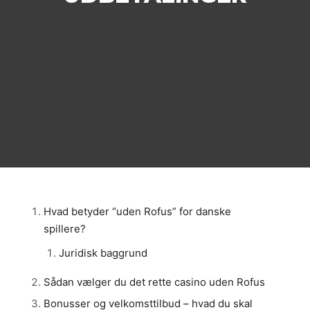
Hvad betyder “uden Rofus” for danske
spillere?
Juridisk baggrund
Sådan vælger du det rette casino uden Rofus
Bonusser og velkomsttilbud – hvad du skal