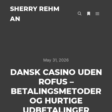
SHERRY REHM
AN
Main m
Search
More info
May 31, 2026
DANSK CASINO UDEN
ROFUS –
BETALINGSMETODER
OG HURTIGE
UDBETALINGER