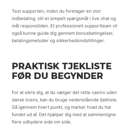
Test supporten, inden du foretager en stor
indbetaling: stil et simpelt spørgsmål i live chat og
mål responstiden. Et professionelt supportteam vil
også kunne guide dig gennem bonusbetingelser,
betalingsmetoder og sikkerhedsindstillinger.
PRAKTISK TJEKLISTE
FØR DU BEGYNDER
For at sikre dig, at du vælger det rette casino uden
dansk licens, kan du bruge nedenstående tjekliste.
Gå igennem hvert punkt, og marker hvad du har
fundet ud af. Det hjælper dig med at sammenligne
flere udbydere side om side.