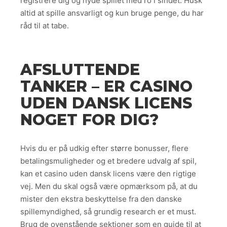
registrere dig og nyde spillet med ro i sindet. Husk
altid at spille ansvarligt og kun bruge penge, du har
råd til at tabe.
AFSLUTTENDE
TANKER – ER CASINO
UDEN DANSK LICENS
NOGET FOR DIG?
Hvis du er på udkig efter større bonusser, flere
betalingsmuligheder og et bredere udvalg af spil,
kan et casino uden dansk licens være den rigtige
vej. Men du skal også være opmærksom på, at du
mister den ekstra beskyttelse fra den danske
spillemyndighed, så grundig research er et must.
Brug de ovenstående sektioner som en guide til at