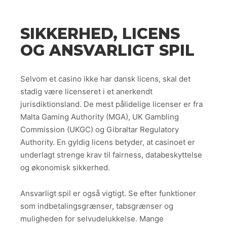
SIKKERHED, LICENS
OG ANSVARLIGT SPIL
Selvom et casino ikke har dansk licens, skal det
stadig være licenseret i et anerkendt
jurisdiktionsland. De mest pålidelige licenser er fra
Malta Gaming Authority (MGA), UK Gambling
Commission (UKGC) og Gibraltar Regulatory
Authority. En gyldig licens betyder, at casinoet er
underlagt strenge krav til fairness, databeskyttelse
og økonomisk sikkerhed.
Ansvarligt spil er også vigtigt. Se efter funktioner
som indbetalingsgrænser, tabsgrænser og
muligheden for selvudelukkelse. Mange