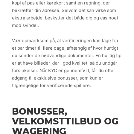
kopi af pas eller kørekort samt en regning, der
bekræfter din adresse. Selvom det kan virke som
ekstra arbejde, beskytter det både dig og casinoet
mod svindel.
Vær opmærksom på, at verificeringen kan tage fra
et par timer til flere dage, afhængig af hvor hurtigt
du sender de nødvendige dokumenter. En hurtig tip
er at have billeder klar i god kvalitet, så du undgår
forsinkelser. Når KYC er gennemført, får du ofte
adgang til eksklusive bonusser, som kun er
tilgængelige for verificerede spillere.
BONUSSER,
VELKOMSTTILBUD OG
WAGERING