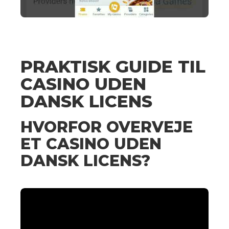
PRAKTISK GUIDE TIL
CASINO UDEN
DANSK LICENS
HVORFOR OVERVEJE
ET CASINO UDEN
DANSK LICENS?