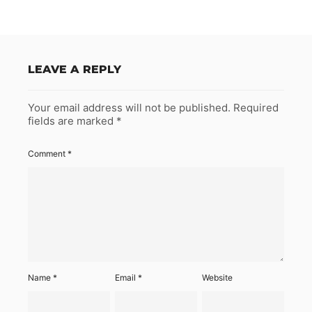
LEAVE A REPLY
Your email address will not be published.
Required
fields are marked
*
Comment
*
Name
*
Email
*
Website