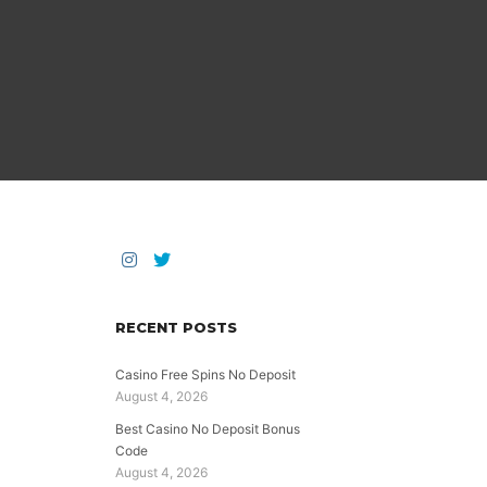
RECENT POSTS
Casino Free Spins No Deposit
August 4, 2026
Best Casino No Deposit Bonus
Code
August 4, 2026