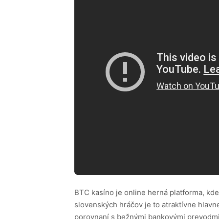
BTC kasíno je online herná platforma, kd
slovenských hráčov je to atraktívne hlavne
porovnaní s bežnými bankovými prevodmi.