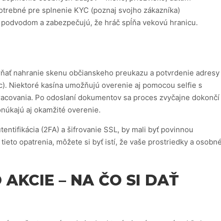
potrebné pre splnenie KYC (poznaj svojho zákazníka)
 podvodom a zabezpečujú, že hráč spĺňa vekovú hranicu.
ŕňať nahranie skenu občianskeho preukazu a potvrdenie adresy
c). Niektoré kasína umožňujú overenie aj pomocou selfie s
acovania. Po odoslaní dokumentov sa proces zvyčajne dokončí
onúkajú aj okamžité overenie.
entifikácia (2FA) a šifrovanie SSL, by mali byť povinnou
ieto opatrenia, môžete si byť istí, že vaše prostriedky a osobn
AKCIE – NA ČO SI DAŤ