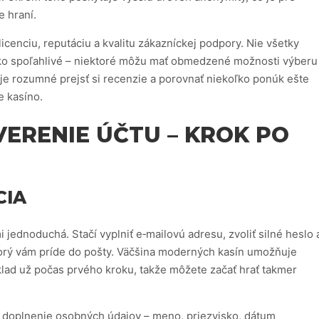
e hraní.
icenciu, reputáciu a kvalitu zákazníckej podpory. Nie všetky
nako spoľahlivé – niektoré môžu mať obmedzené možnosti výberu
e rozumné prejsť si recenzie a porovnať niekoľko ponúk ešte
e kasíno.
VERENIE ÚČTU – KROK PO
CIA
 jednoduchá. Stačí vyplniť e‑mailovú adresu, zvoliť silné heslo 
ktorý vám príde do pošty. Väčšina moderných kasín umožňuje
lad už počas prvého kroku, takže môžete začať hrať takmer
a doplnenie osobných údajov – meno, priezvisko, dátum