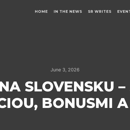
HOME
IN THE NEWS
SR WRITES
EVEN
June 3, 2026
 NA SLOVENSKU –
CIOU, BONUSMI 