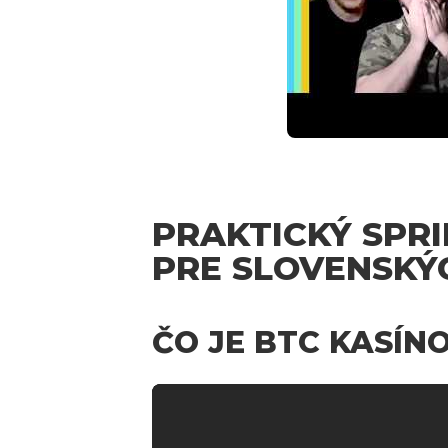
PRAKTICKÝ SPR
PRE SLOVENSKÝ
ČO JE BTC KASÍN