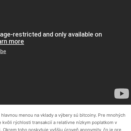
e hlavnou menou na vklady a výbery sú bitcoiny. Pre mnohých
 kvôli rýchlosti transakcií a relatívne nízkym poplatkom v
 Okrem toho poskytuje vyššiu úroveň anonymity, čo je pre