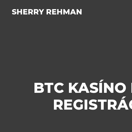
SHERRY REHMAN
BTC KASÍNO
REGISTRÁ