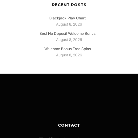
RECENT POSTS
Blackjack Play Chart
August 8, 2026
Best No Deposit Welcome Bonus
August 8, 2026
Welcome Bonus Free Spins
August 8, 2026
CONTACT