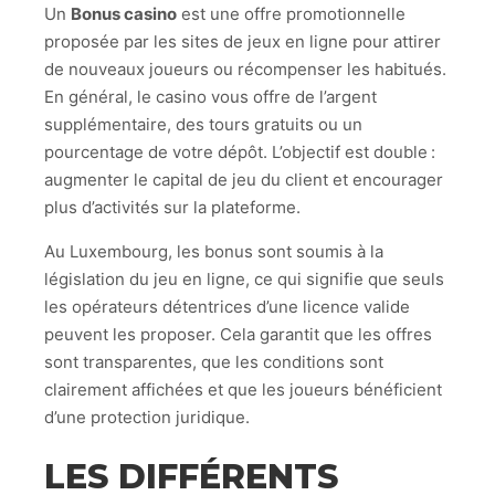
Un
Bonus casino
est une offre promotionnelle
proposée par les sites de jeux en ligne pour attirer
de nouveaux joueurs ou récompenser les habitués.
En général, le casino vous offre de l’argent
supplémentaire, des tours gratuits ou un
pourcentage de votre dépôt. L’objectif est double :
augmenter le capital de jeu du client et encourager
plus d’activités sur la plateforme.
Au Luxembourg, les bonus sont soumis à la
législation du jeu en ligne, ce qui signifie que seuls
les opérateurs détentrices d’une licence valide
peuvent les proposer. Cela garantit que les offres
sont transparentes, que les conditions sont
clairement affichées et que les joueurs bénéficient
d’une protection juridique.
LES DIFFÉRENTS