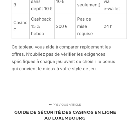
sans
10 €
via
B
seulement)
dépôt 10 €
e‑wallet
Cashback
Pas de
Casino
15 %
200 €
mise
24 h
C
hebdo
requise
Ce tableau vous aide à comparer rapidement les
offres. N’oubliez pas de vérifier les exigences
spécifiques à chaque jeu avant de choisir le bonus
qui convient le mieux à votre style de jeu.
PREVIOUS ARTICLE
GUIDE DE SÉCURITÉ DES CASINOS EN LIGNE
AU LUXEMBOURG