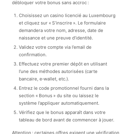
débloquer votre bonus sans accroc :
Choisissez un casino licencié au Luxembourg
et cliquez sur « S’inscrire ». Le formulaire
demandera votre nom, adresse, date de
naissance et une preuve d’identité.
Validez votre compte via l’email de
confirmation.
Effectuez votre premier dépôt en utilisant
l’une des méthodes autorisées (carte
bancaire, e‑wallet, etc.).
Entrez le code promotionnel fourni dans la
section « Bonus » du site ou laissez le
système l’appliquer automatiquement.
Vérifiez que le bonus apparaît dans votre
tableau de bord avant de commencer à jouer.
Attention : certaines offres exigent une vérification