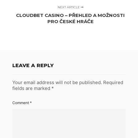
NEXT ARTICLE
CLOUDBET CASINO – PŘEHLED A MOŽNOSTI
PRO ČESKÉ HRÁČE
LEAVE A REPLY
Your email address will not be published.
Required
fields are marked
*
Comment
*