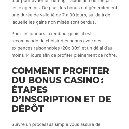
tour pour éviter le “betting” rapide afin de remplir
les exigences. De plus, les bonus ont généralement
une durée de validité de 7 à 30 jours, au-delà de
laquelle les gains non misés sont perdus.
Pour les joueurs luxembourgeois, il est
recommandé de choisir des bonus avec des
exigences raisonnables (20x‑30x) et un délai d’au
moins 14 jours afin de profiter pleinement de l’offre.
COMMENT PROFITER
DU BONUS CASINO :
ÉTAPES
D’INSCRIPTION ET DE
DÉPÔT
Suivre un processus simple vous assure de