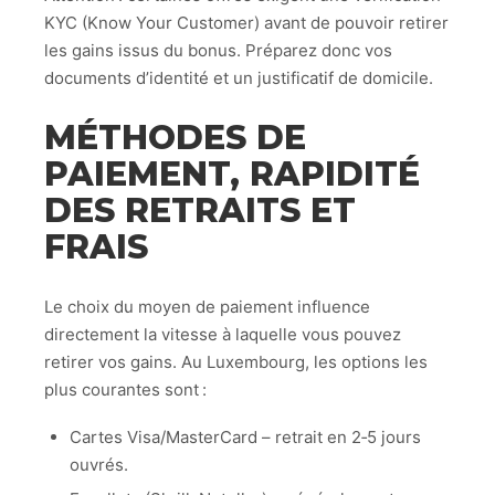
KYC (Know Your Customer) avant de pouvoir retirer
les gains issus du bonus. Préparez donc vos
documents d’identité et un justificatif de domicile.
MÉTHODES DE
PAIEMENT, RAPIDITÉ
DES RETRAITS ET
FRAIS
Le choix du moyen de paiement influence
directement la vitesse à laquelle vous pouvez
retirer vos gains. Au Luxembourg, les options les
plus courantes sont :
Cartes Visa/MasterCard – retrait en 2‑5 jours
ouvrés.