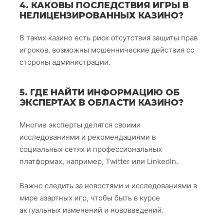
4. КАКОВЫ ПОСЛЕДСТВИЯ ИГРЫ В
НЕЛИЦЕНЗИРОВАННЫХ КАЗИНО?
В таких казино есть риск отсутствия защиты прав
игроков, возможны мошеннические действия со
стороны администрации.
5. ГДЕ НАЙТИ ИНФОРМАЦИЮ ОБ
ЭКСПЕРТАХ В ОБЛАСТИ КАЗИНО?
Многие эксперты делятся своими
исследованиями и рекомендациями в
социальных сетях и профессиональных
платформах, например, Twitter или LinkedIn.
Важно следить за новостями и исследованиями в
мире азартных игр, чтобы быть в курсе
актуальных изменений и нововведений.