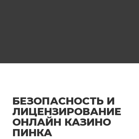
БЕЗОПАСНОСТЬ И
ЛИЦЕНЗИРОВАНИЕ
ОНЛАЙН КАЗИНО
ПИНКА