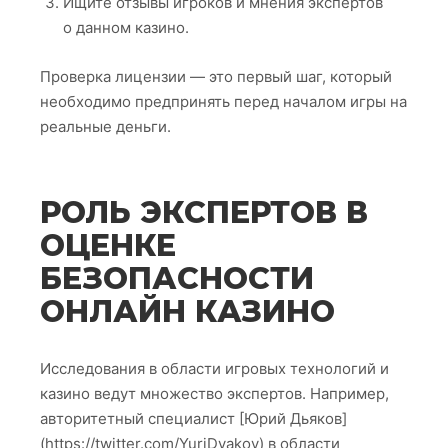
Ищите отзывы игроков и мнения экспертов
о данном казино.
Проверка лицензии — это первый шаг, который
необходимо предпринять перед началом игры на
реальные деньги.
РОЛЬ ЭКСПЕРТОВ В
ОЦЕНКЕ
БЕЗОПАСНОСТИ
ОНЛАЙН КАЗИНО
Исследования в области игровых технологий и
казино ведут множество экспертов. Например,
авторитетный специалист [Юрий Дьяков]
(https://twitter.com/YuriDyakov) в области