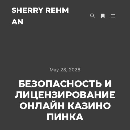
SHERRY REHM
AN
Main m
Search
More info
May 28, 2026
БЕЗОПАСНОСТЬ И
ЛИЦЕНЗИРОВАНИЕ
ОНЛАЙН КАЗИНО
ПИНКА