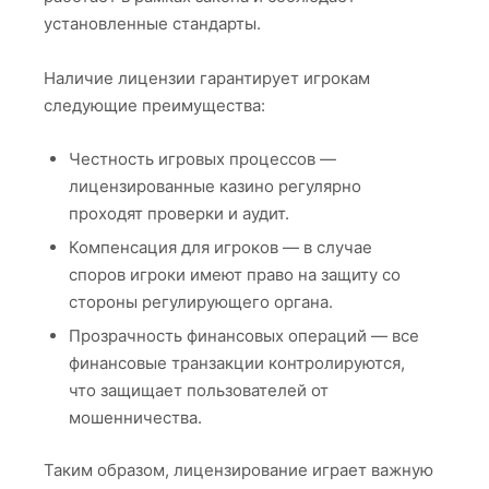
установленные стандарты.
Наличие лицензии гарантирует игрокам
следующие преимущества:
Честность игровых процессов —
лицензированные казино регулярно
проходят проверки и аудит.
Компенсация для игроков — в случае
споров игроки имеют право на защиту со
стороны регулирующего органа.
Прозрачность финансовых операций — все
финансовые транзакции контролируются,
что защищает пользователей от
мошенничества.
Таким образом, лицензирование играет важную