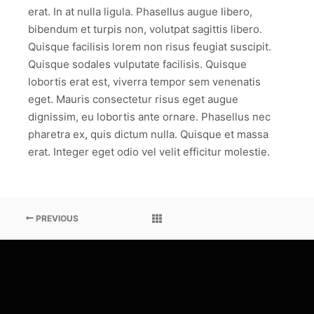
erat. In at nulla ligula. Phasellus augue libero,
bibendum et turpis non, volutpat sagittis libero.
Quisque facilisis lorem non risus feugiat suscipit.
Quisque sodales vulputate facilisis. Quisque
lobortis erat est, viverra tempor sem venenatis
eget. Mauris consectetur risus eget augue
dignissim, eu lobortis ante ornare. Phasellus nec
pharetra ex, quis dictum nulla. Quisque et massa
erat. Integer eget odio vel velit efficitur molestie.
PREVIOUS