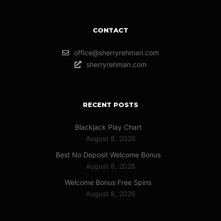
CONTACT
office@sherryrehman.com
sherryrehman.com
RECENT POSTS
Blackjack Play Chart
August 8, 2026
Best No Deposit Welcome Bonus
August 8, 2026
Welcome Bonus Free Spins
August 8, 2026